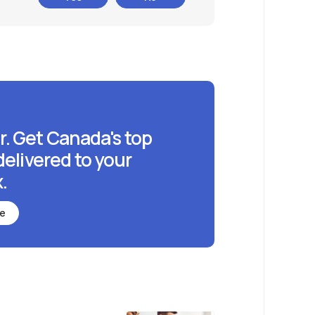
r. Get Canada's top
delivered to your
.
be