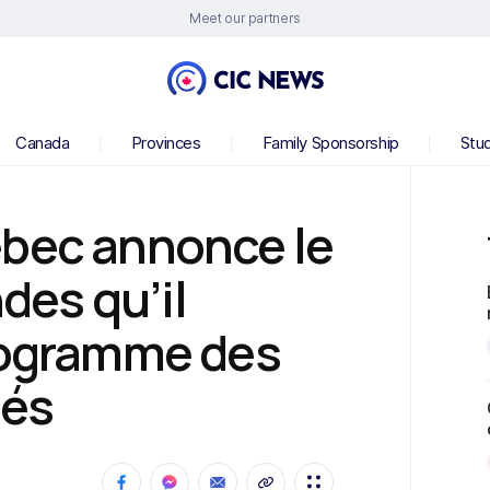
Meet our partners
Canada
Provinces
Family Sponsorship
Stu
ébec annonce le
es qu’il
programme des
iés