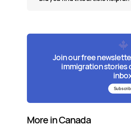
Join our free newslette
immigration stories 
inbox
Subscri
More in Canada