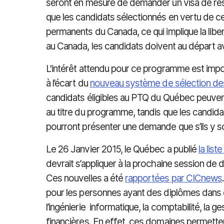
seront en mesure de demander un visa de ré
que les candidats sélectionnés en vertu de 
permanents du Canada, ce qui implique la libe
au Canada, les candidats doivent au départ av
L'intérêt attendu pour ce programme est impo
à l’écart du
nouveau système de sélection de
candidats éligibles au PTQ du Québec peuve
au titre du programme, tandis que les candid
pourront présenter une demande que s’ils y so
Le 26 Janvier 2015, le Québec a publié
la lis
devrait s’appliquer à la prochaine session d
Ces nouvelles a été
rapportées par CICnews
pour les personnes ayant des diplômes dans d
l’ingénierie informatique, la comptabilité, la g
financières. En effet, ces domaines permette