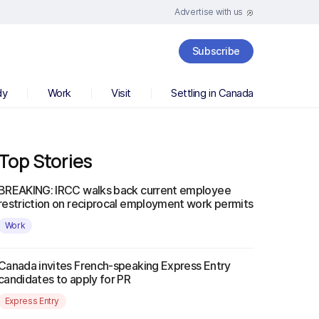
Advertise with us
Subscribe
dy
Work
Visit
Settling in Canada
Top Stories
BREAKING: IRCC walks back current employee
restriction on reciprocal employment work permits
Work
Canada invites French-speaking Express Entry
candidates to apply for PR
Express Entry