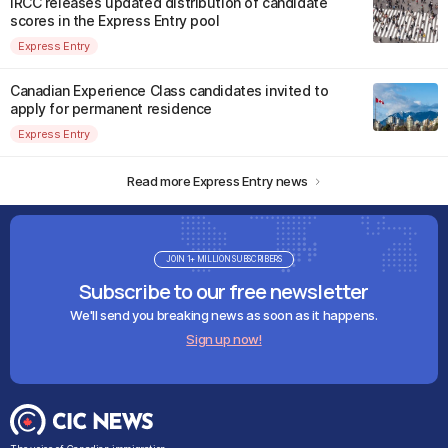
IRCC releases updated distribution of candidate
scores in the Express Entry pool
Express Entry
Canadian Experience Class candidates invited to
apply for permanent residence
Express Entry
Read more Express Entry news
JOIN 1+ MILLION SUBSCRIBERS
Subscribe to our free newsletter
We'll send you breaking news as soon as it happens.
Sign up now!