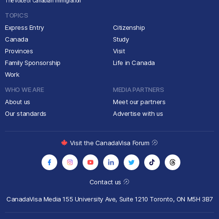
The voice of Canadian immigration
TOPICS
Express Entry
Citizenship
Canada
Study
Provinces
Visit
Family Sponsorship
Life in Canada
Work
WHO WE ARE
MEDIA PARTNERS
About us
Meet our partners
Our standards
Advertise with us
Visit the CanadaVisa Forum
Contact us
CanadaVisa Media
155 University Ave, Suite 1210
Toronto, ON M5H 3B7