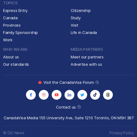
TOPICS
Express Entry
Citizenship
Canada
Study
Provinces
Visit
Family Sponsorship
Life in Canada
Work
WHO WE ARE
MEDIA PARTNERS
About us
Meet our partners
Our standards
Advertise with us
Visit the CanadaVisa Forum
Contact us
CanadaVisa Media
155 University Ave, Suite 1210
Toronto, ON M5H 3B7
© CIC News
Privacy Policy