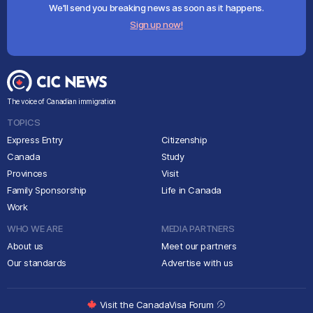
We'll send you breaking news as soon as it happens.
Sign up now!
The voice of Canadian immigration
TOPICS
Express Entry
Citizenship
Canada
Study
Provinces
Visit
Family Sponsorship
Life in Canada
Work
WHO WE ARE
MEDIA PARTNERS
About us
Meet our partners
Our standards
Advertise with us
Visit the CanadaVisa Forum