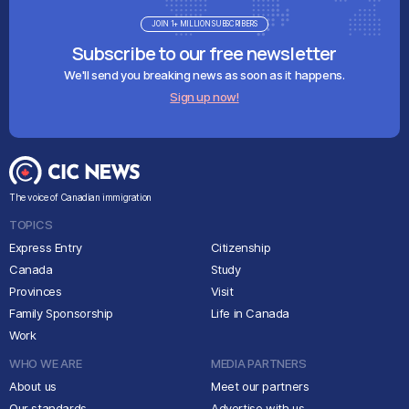
JOIN 1+ MILLION SUBSCRIBERS
Subscribe to our free newsletter
We'll send you breaking news as soon as it happens.
Sign up now!
The voice of Canadian immigration
TOPICS
Express Entry
Citizenship
Canada
Study
Provinces
Visit
Family Sponsorship
Life in Canada
Work
WHO WE ARE
MEDIA PARTNERS
About us
Meet our partners
Our standards
Advertise with us