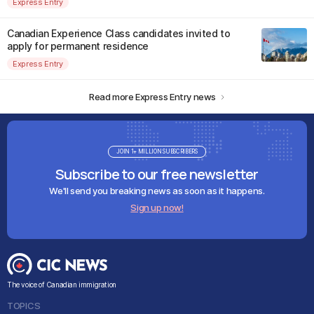
Express Entry
Canadian Experience Class candidates invited to
apply for permanent residence
Express Entry
Read more Express Entry news
JOIN 1+ MILLION SUBSCRIBERS
Subscribe to our free newsletter
We'll send you breaking news as soon as it happens.
Sign up now!
The voice of Canadian immigration
TOPICS