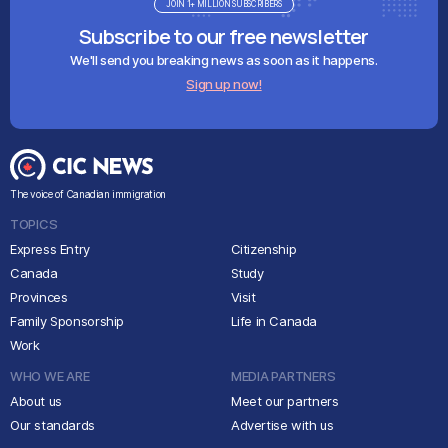
JOIN 1+ MILLION SUBSCRIBERS
Subscribe to our free newsletter
We'll send you breaking news as soon as it happens.
Sign up now!
The voice of Canadian immigration
TOPICS
Express Entry
Citizenship
Canada
Study
Provinces
Visit
Family Sponsorship
Life in Canada
Work
WHO WE ARE
MEDIA PARTNERS
About us
Meet our partners
Our standards
Advertise with us