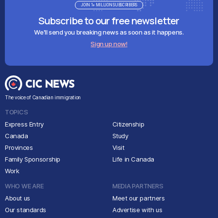
JOIN 1+ MILLION SUBSCRIBERS
Subscribe to our free newsletter
We'll send you breaking news as soon as it happens.
Sign up now!
The voice of Canadian immigration
TOPICS
Express Entry
Citizenship
Canada
Study
Provinces
Visit
Family Sponsorship
Life in Canada
Work
WHO WE ARE
MEDIA PARTNERS
About us
Meet our partners
Our standards
Advertise with us