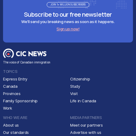
JOIN 1+ MILLION SUBSCRIBERS
Subscribe to our free newsletter
We'll send you breaking news as soon as it happens.
Sign up now!
The voice of Canadian immigration
TOPICS
Express Entry
Citizenship
Canada
Study
Provinces
Visit
Family Sponsorship
Life in Canada
Work
WHO WE ARE
MEDIA PARTNERS
About us
Meet our partners
Our standards
Advertise with us